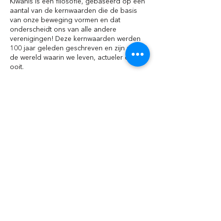
Kiwanis is een filosofie, gebaseerd op een
aantal van de kernwaarden die de basis
van onze beweging vormen en dat
onderscheidt ons van alle andere
verenigingen! Deze kernwaarden werden
100 jaar geleden geschreven en zijn nu in
de wereld waarin we leven, actueler dan
ooit.
Het stellen van menselijke en geestelijke
waarden boven de materiële.
Het aanmoedigen van de dagelijkse
toepassing van de « Gulden regel » in alle
menselijke relaties. “Behandel een ander
zoals jezelf door hem behandeld wil
worden”
Het bevorderen van de aanvaarding en
toepassing van hogere sociale, zakelijke
en professionele maatstaven.
Het tot stand brengen, door woord en
daad, van een meer ontwikkelde, meer
actieve en meer dienstvaardige
maatschappij.
Het vinden, langs de Kiwanis clubs om, van